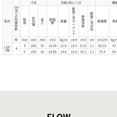
寸法
矢板1枚につき
横
1m
断
当
面
り
断
二
の
断
面
有
次
所
板
高
断面
面
二
型式
効
質量
モ
断面積
質
要
厚
さ
積
係
次
幅
ー
枚
数
半
メ
数
径
ン
ト
枚
mm
mm
mm
cm
2
kg/m
cm
4
cm
3
cm
cm
2
/m
kg/
4
250
35
15.08
11.8
18.3
8.33
1.1
60.32
47.
LSP-
4
2型
5
250
36
18.85
14.8
22.9
10.2
1.1
75.4
59.
FLOW