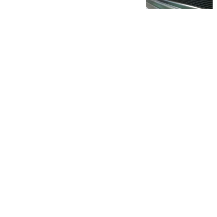
軽量鋼矢板のリース・販売
Sales and lease of lightweight
steel sheet
当社の軽量鋼矢板は軽量のため、人力で容易に持ち
運びが可能です。業界随一の豊富な保有量で、お客
様の工事施工に迅速に対応しています。
service 04
敷鉄板・軽量鋼矢板の修理
Repair of floor plate and